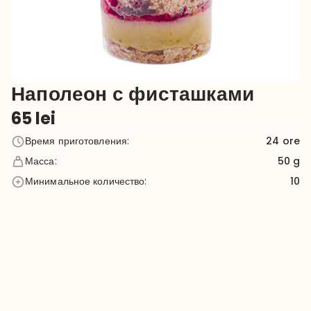
Наполеон с фисташками
65
lei
Время приготовления
:
24
ore
Масса
:
50 g
Минимальное количество
:
10