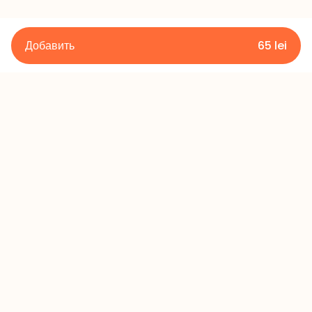
Добавить
65
lei
Подробности
Правила и условия
Политика конфиденциальности
Политика возврата
Контакты
+373 60 433 433
office@millerscake.md