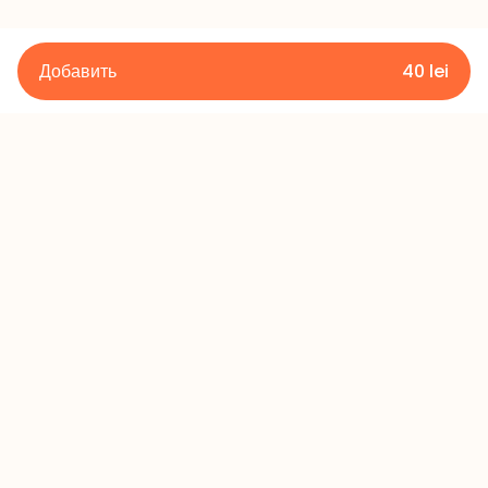
Добавить
40
lei
Подробности
Правила и условия
Политика конфиденциальности
Политика возврата
Контакты
+373 60 433 433
office@millerscake.md