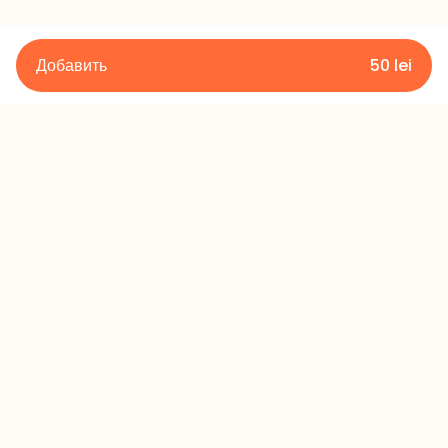
Добавить
50
lei
Подробности
Правила и условия
Политика конфиденциальности
Политика возврата
Контакты
+373 60 433 433
office@millerscake.md