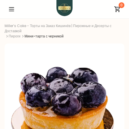
0
Miller’s Cake - Торты на Заказ Кишинёв | Пирожные и Десерты с
Доставкой
Пироги
Мини-тарта с черникой