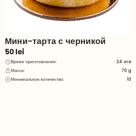
Мини-тарта с черникой
50
lei
Время приготовления
:
24
ore
Масса
:
70 g
Минимальное количество
:
10