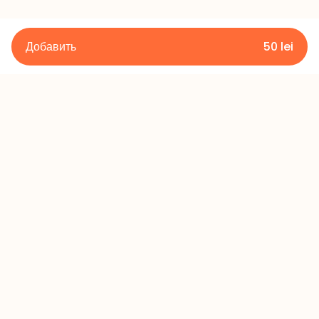
Добавить
50
lei
Подробности
Правила и условия
Политика конфиденциальности
Политика возврата
Контакты
+373 60 433 433
office@millerscake.md