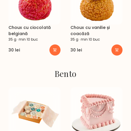
Choux cu ciocolată
Choux cu vanilie și
belgiană
coacăză
35 g · min 10 buc
35 g · min 10 buc
30
lei
30
lei
Bento