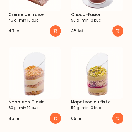
Creme de fraise
Choco-Fusion
45 g · min 10 buc
50 g · min 10 buc
40
lei
45
lei
Napoleon Clasic
Napoleon cu fistic
60 g · min 10 buc
50 g · min 10 buc
45
lei
65
lei