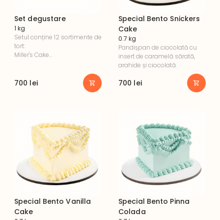
Set degustare
Special Bento Snickers
1 kg
Cake
Setul conține 12 sortimente de 
0.7 kg
tort:

Pandișpan de ciocolată cu 
Miller's Cake

insert de caramelă sărată, 
Vanilla Cake

arahide și ciocolată.
Mokka

Carrot Cake

700
lei
700
lei
Almond Latte

Banana Caramel

Chocolate Passion

Oreo Cake

Piña Colada

Red Velvet

Snickers Cake
Special Bento Vanilla
Special Bento Pinna
Cake
Colada