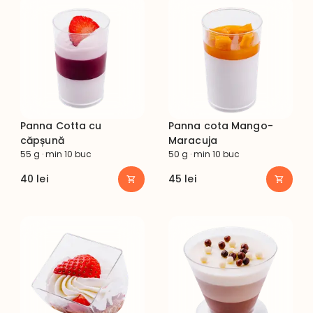
Panna Cotta cu
Panna cota Mango-
căpșună
Maracuja
55 g · min 10 buc
50 g · min 10 buc
40
lei
45
lei