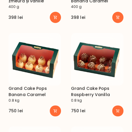
zmeură și vanilie
Banana Caramel
400 g
400 g
398
lei
398
lei
Grand Cake Pops
Grand Cake Pops
Banana Caramel
Raspberry Vanilla
0.8 kg
0.8 kg
750
lei
750
lei