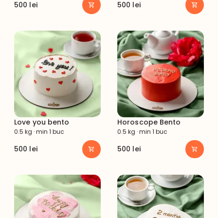
500
lei
500
lei
Love you bento
Horoscope Bento
0.5 kg · min 1 buc
0.5 kg · min 1 buc
500
lei
500
lei