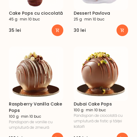
Cake Pops cu ciocolată
Dessert Pavlova
45 g · min 10 buc
25 g · min 10 buc
35
lei
30
lei
Raspberry Vanilla Cake
Dubai Cake Pops
Pops
100 g · min 10 buc
Pandișpan de ciocolată cu 
100 g · min 10 buc
umplutură de fistic și tăiței 
Pandișpan de vanilie cu 
kataifi
umplutură de zmeură