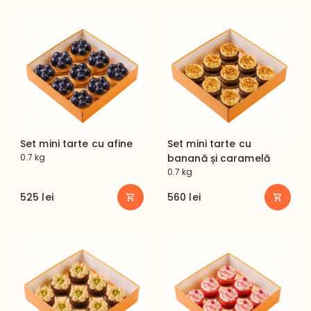
Set mini tarte cu afine
Set mini tarte cu
0.7 kg
banană și caramelă
0.7 kg
525
lei
560
lei