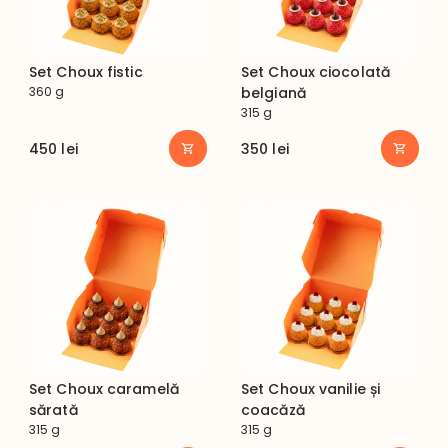
Set Choux fistic
Set Choux ciocolată
360 g
belgiană
315 g
450
lei
350
lei
Set Choux caramelă
Set Choux vanilie și
sărată
coacăză
315 g
315 g