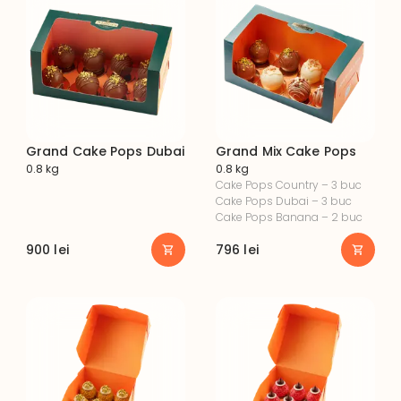
Grand Cake Pops Dubai
Grand Mix Cake Pops
0.8 kg
0.8 kg
Cake Pops Country – 3 buc

Cake Pops Dubai – 3 buc

Cake Pops Banana – 2 buc
900
lei
796
lei