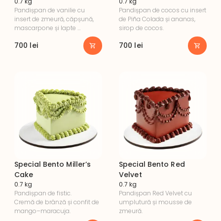
0.7 kg
0.7 kg
Pandișpan de vanilie cu 
Pandișpan de cocos cu insert 
insert de zmeură, căpșună, 
de Piña Colada și ananas, 
mascarpone și lapte 
sirop de cocos.
condensat.
700
lei
700
lei
Special Bento Miller’s
Special Bento Red
Cake
Velvet
0.7 kg
0.7 kg
Pandișpan de fistic. 

Pandișpan Red Velvet cu 
Cremă de brânză și confit de 
umplutură și mousse de 
mango–maracuja.
zmeură.