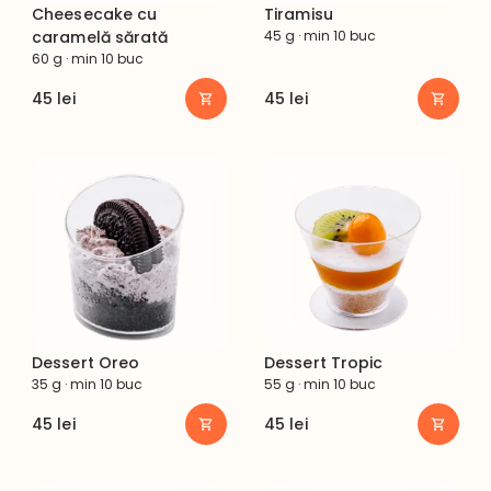
Cheesecake cu
Tiramisu
caramelă sărată
45 g · min 10 buc
60 g · min 10 buc
45
lei
45
lei
Dessert Oreo
Dessert Tropic
35 g · min 10 buc
55 g · min 10 buc
45
lei
45
lei