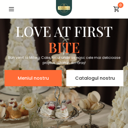
0
LOVE AT FIRST
BITE
Bun venit la Miller's Cake, locul unde se nasc cele mai delicioase
prăjituri și torturi din oraș!
Meniul nostru
Catalogul nostru