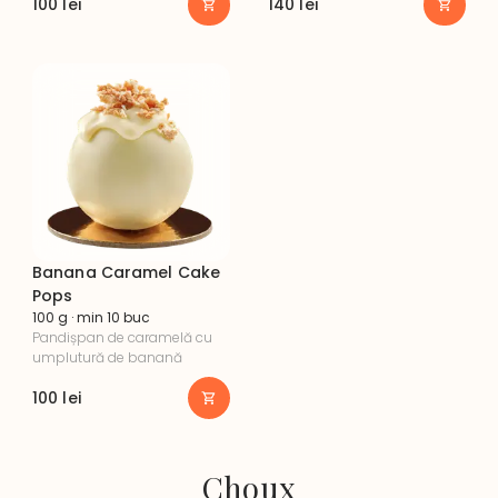
100
lei
140
lei
Banana Caramel Cake
Pops
100 g · min 10 buc
Pandișpan de caramelă cu 
umplutură de banană
100
lei
Choux