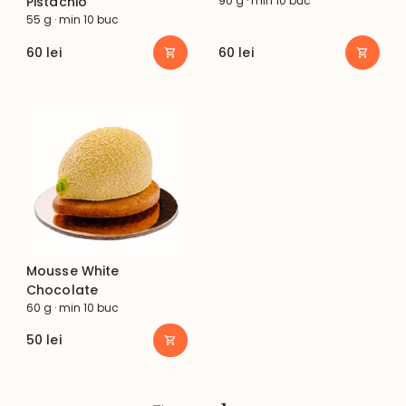
Pistachio
90 g · min 10 buc
55 g · min 10 buc
60
lei
60
lei
Mousse White
Chocolate
60 g · min 10 buc
50
lei