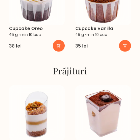
Cupcake Oreo
Cupcake Vanilla
45 g · min 10 buc
45 g · min 10 buc
38
lei
35
lei
Prăjituri