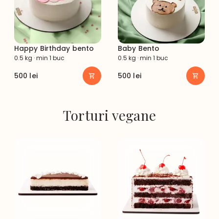
Happy Birthday bento
Baby Bento
0.5 kg · min 1 buc
0.5 kg · min 1 buc
500
lei
500
lei
Torturi vegane