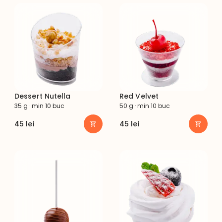
Dessert Nutella
Red Velvet
35 g · min 10 buc
50 g · min 10 buc
45
lei
45
lei