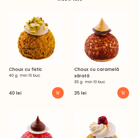
Choux cu fistic
Choux cu caramelă
40 g · min 10 buc
sărată
35 g · min 10 buc
40
lei
35
lei