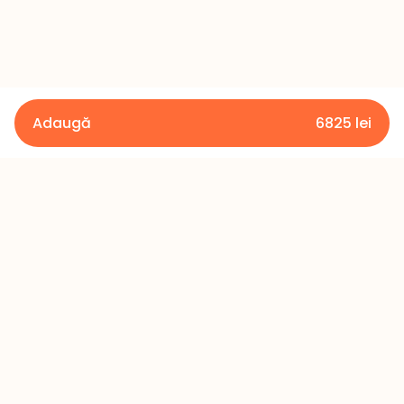
Adaugă
6825
lei
Detalii
Termeni și condiții
Politica de confidențialitate
Rambursare
Contactați-ne