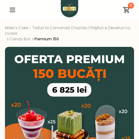
0
Miller’s Cake - Torturi la Comandă Chișinău | Prăjituri și Deserturi cu
Livrare
Candy Bar
Premium 150