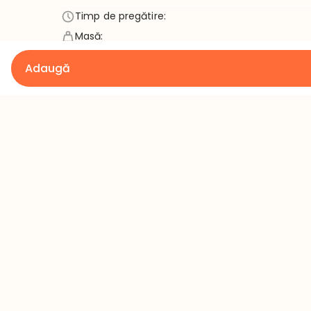
Timp de pregătire
:
Masă
:
Cantitate minimă
:
Adaugă
Detalii
Contact
Termeni și condiții
+373 60 43
Politica de confidențialitate
office@mil
Rambursare
Orar: 08:00 