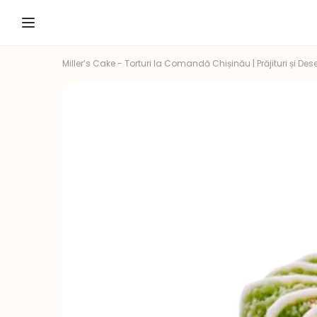
Miller’s Cake - Torturi la Comandă Chișinău | Prăjituri și Dese