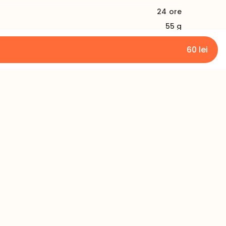
24
ore
55 g
10
60
lei
Limba
Română
Rusă
Engleză