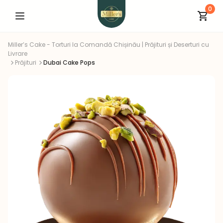
0
Miller’s Cake - Torturi la Comandă Chișinău | Prăjituri și Deserturi cu
Livrare
Prăjituri
Dubai Cake Pops