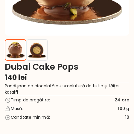
Dubai Cake Pops
140
lei
Pandișpan de ciocolată cu umplutură de fistic și tăiței 
kataifi
Timp de pregătire
:
24
ore
Masă
:
100 g
Cantitate minimă
:
10