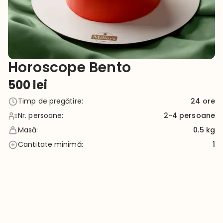
Horoscope Bento
500
lei
Timp de pregătire
:
24
ore
Nr. persoane
:
2-4
persoane
Masă
:
0.5 kg
Cantitate minimă
:
1