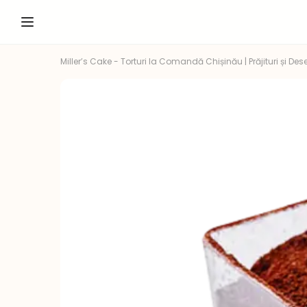
Miller’s Cake - Torturi la Comandă Chișinău | Prăjituri și Dese