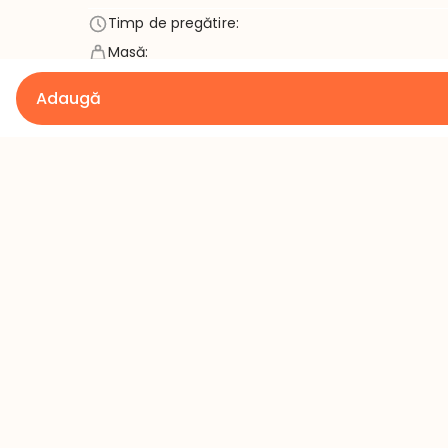
Timp de pregătire
:
Masă
:
Cantitate minimă
:
Adaugă
Detalii
Contact
Termeni și condiții
+373 60 43
Politica de confidențialitate
office@mil
Rambursare
Orar: 08:00 