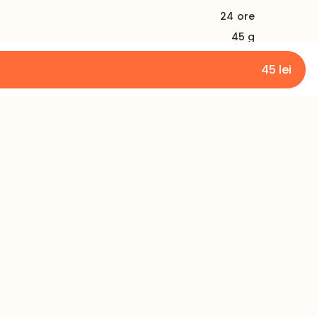
24
ore
45 g
10
45
lei
Limba
Română
Rusă
Engleză