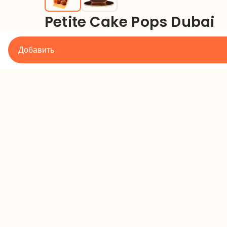
Petite Cake Pops Dubai
550
lei
Добавить
Время приготовления
:
Масса
:
Подробности
Контак
Правила и условия
+373 60 43
Политика конфиденциальности
office@mil