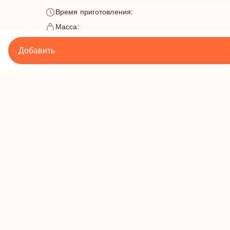
Время приготовления
:
Масса
:
Минимальное количество
:
Добавить
Подробности
Контак
Правила и условия
+373 60 43
Политика конфиденциальности
office@mil
Политика возврата
График: 08:0