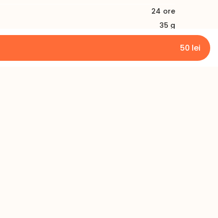
24
ore
35 g
10
50
lei
Язык
Румынский
Русский
Английский