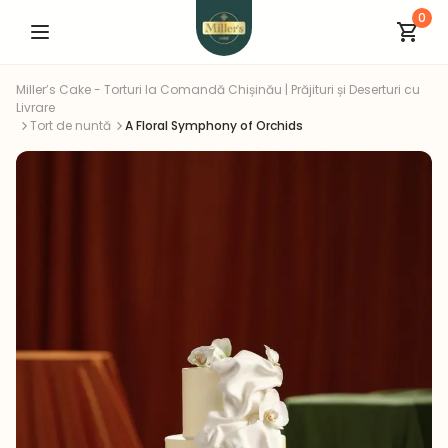
0
Miller’s Cake - Torturi la Comandă Chișinău | Prăjituri și Deserturi cu
Livrare
Tort de nuntă
A Floral Symphony of Orchids