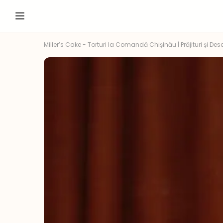
Miller’s Cake - Torturi la Comandă Chișinău | Prăjituri și Dese