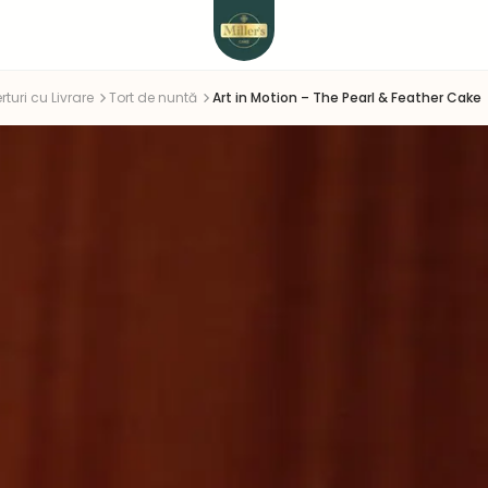
rturi cu Livrare
Tort de nuntă
Art in Motion – The Pearl & Feather Cake