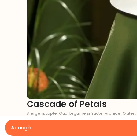
Cascade of Petals
Alergeni
:
Lapte, Ouă, Legume și fructe, Arahide, Gluten,
Ce gust dorești pentru tortul tău?
Adaugă