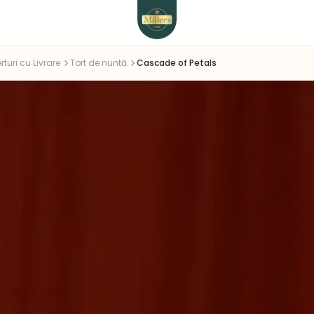
rturi cu Livrare
Tort de nuntă
Cascade of Petals