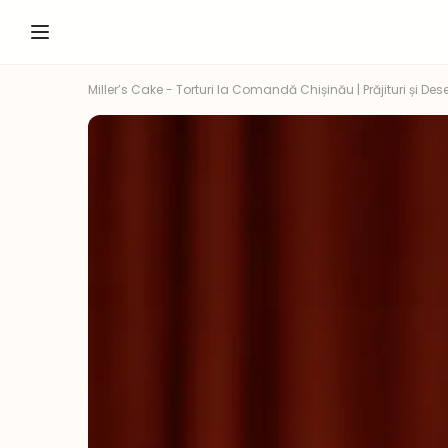
Miller’s Cake - Torturi la Comandă Chișinău | Prăjituri și Dese