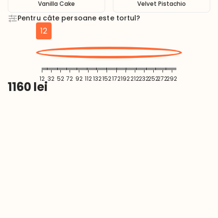
Vanilla Cake
Velvet Pistachio
Pentru câte persoane este tortul?
12
12
32
52
72
92
112
132
152
172
192
212
232
252
272
292
1160
lei