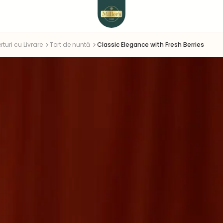
rturi cu Livrare
Tort de nuntă
Classic Elegance with Fresh Berries