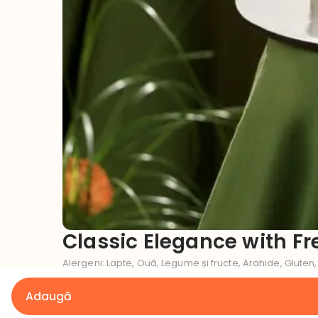
Classic Elegance with Fr
Alergeni
:
Lapte, Ouă, Legume și fructe, Arahide, Gluten,
Ce gust dorești pentru tortul tău?
Adaugă