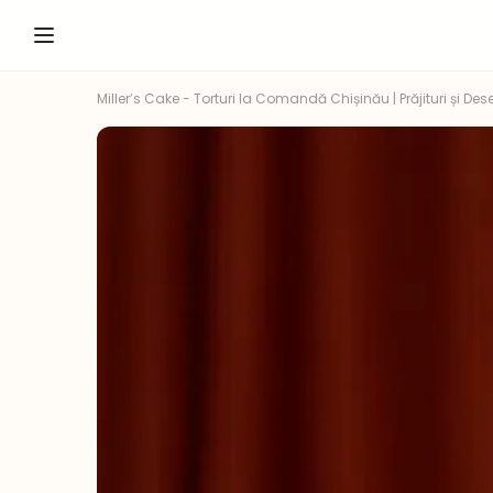
Miller’s Cake - Torturi la Comandă Chișinău | Prăjituri și Dese