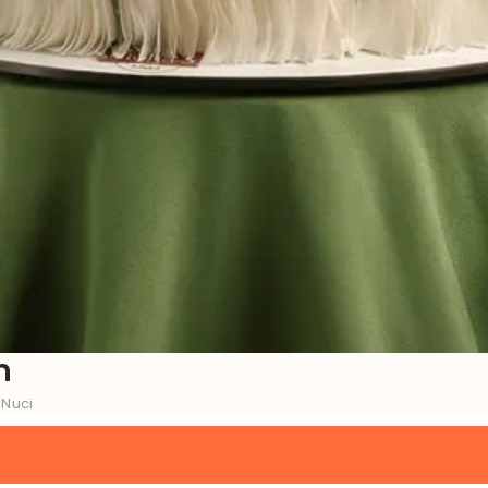
m
 Nuci