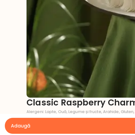
Classic Raspberry Char
Alergeni
:
Lapte, Ouă, Legume și fructe, Arahide, Gluten,
Ce gust dorești pentru tortul tău?
Adaugă