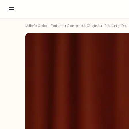
Miller’s Cake - Torturi la Comandă Chișinău | Prăjituri și Dese