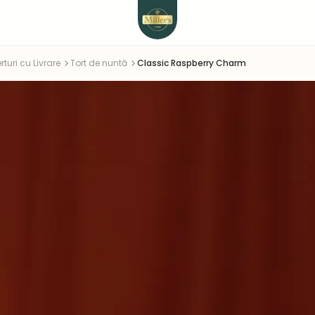
rturi cu Livrare
Tort de nuntă
Classic Raspberry Charm