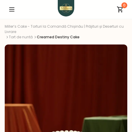
0
Miller’s Cake - Torturi la Comandă Chișinău | Prăjituri și Deserturi cu
Livrare
Tort de nuntă
Creamed Destiny Cake