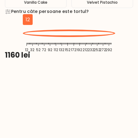
Vanilla Cake
Velvet Pistachio
Pentru câte persoane este tortul?
12
12
32
52
72
92
112
132
152
172
192
212
232
252
272
292
1160
lei