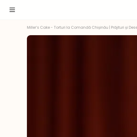
Miller’s Cake - Torturi la Comandă Chișinău | Prăjituri și Dese