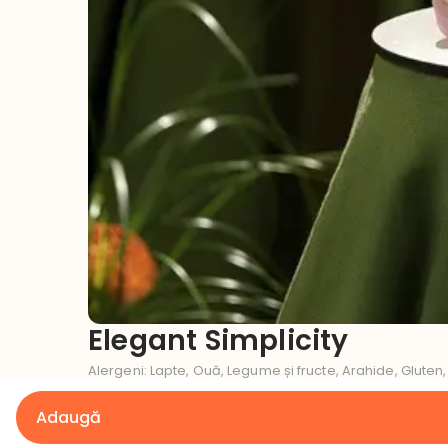
Elegant Simplicity
Alergeni
:
Lapte, Ouă, Legume și fructe, Arahide, Gluten,
Ce gust dorești pentru tortul tău?
Adaugă