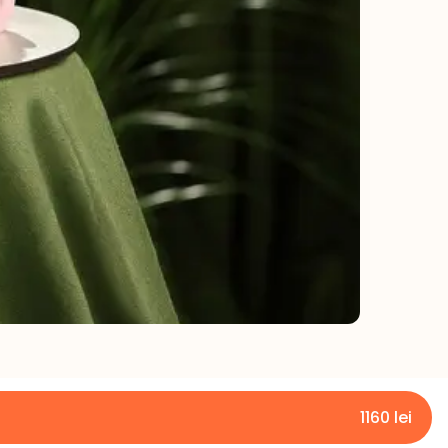
1160
lei