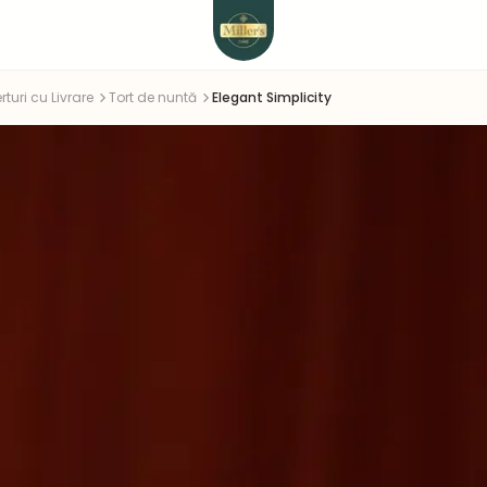
rturi cu Livrare
Tort de nuntă
Elegant Simplicity