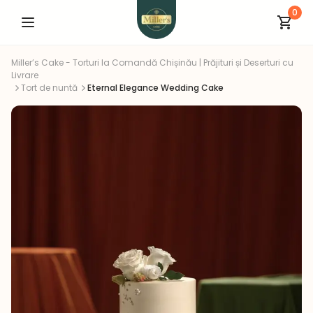
0
Miller’s Cake - Torturi la Comandă Chișinău | Prăjituri și Deserturi cu
Livrare
Tort de nuntă
Eternal Elegance Wedding Cake