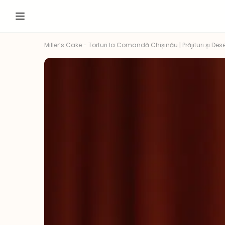
Miller’s Cake - Torturi la Comandă Chișinău | Prăjituri și Dese