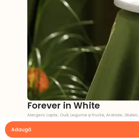
Forever in White
Alergeni
:
Lapte, Ouă, Legume și fructe, Arahide, Gluten,
Ce gust dorești pentru tortul tău?
Adaugă