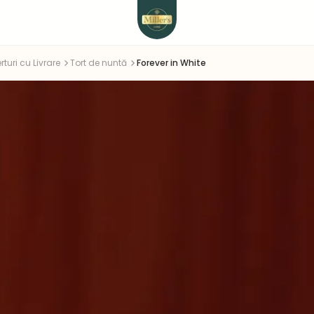
rturi cu Livrare
Tort de nuntă
Forever in White