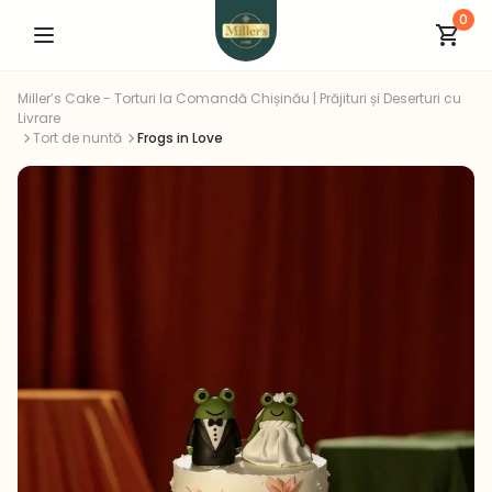
0
Miller’s Cake - Torturi la Comandă Chișinău | Prăjituri și Deserturi cu
Livrare
Tort de nuntă
Frogs in Love