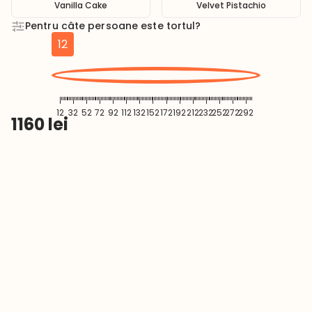
Vanilla Cake
Velvet Pistachio
Pentru câte persoane este tortul?
12
12
32
52
72
92
112
132
152
172
192
212
232
252
272
292
1160
lei