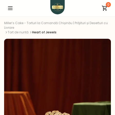
0
Miller’s Cake - Torturi la Comandă Chișinău | Prăjituri și Deserturi cu
Livrare
Tort de nuntă
Heart of Jewels