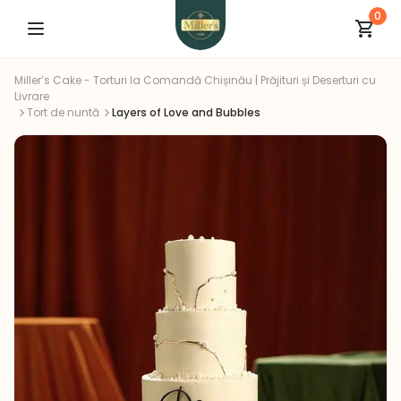
0
Miller’s Cake - Torturi la Comandă Chișinău | Prăjituri și Deserturi cu
Livrare
Tort de nuntă
Layers of Love and Bubbles