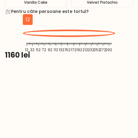
Vanilla Cake
Velvet Pistachio
Pentru câte persoane este tortul?
12
12
32
52
72
92
112
132
152
172
192
212
232
252
272
292
1160
lei