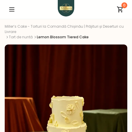
0
Miller’s Cake - Torturi la Comandă Chișinău | Prăjituri și Deserturi cu
Livrare
Tort de nuntă
Lemon Blossom Tiered Cake