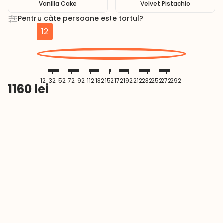
Vanilla Cake
Velvet Pistachio
Pentru câte persoane este tortul?
12
12
32
52
72
92
112
132
152
172
192
212
232
252
272
292
1160
lei