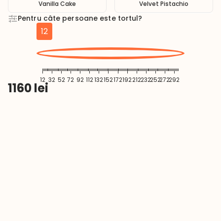
Vanilla Cake
Velvet Pistachio
Pentru câte persoane este tortul?
12
12
32
52
72
92
112
132
152
172
192
212
232
252
272
292
1160
lei