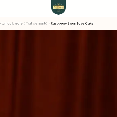
rturi cu Livrare
Tort de nuntă
Raspberry Swan Love Cake