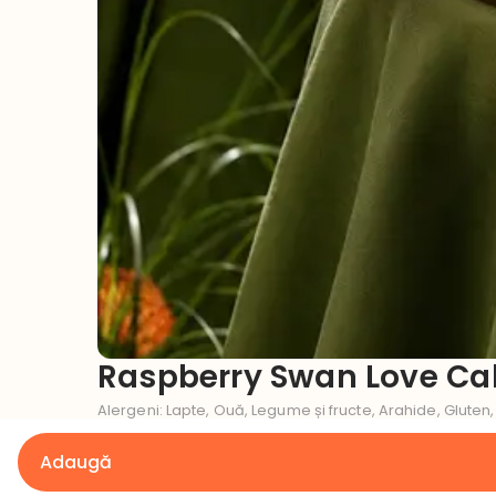
Raspberry Swan Love Ca
Alergeni
:
Lapte, Ouă, Legume și fructe, Arahide, Gluten,
Ce gust dorești pentru tortul tău?
Adaugă