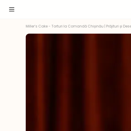
Miller’s Cake - Torturi la Comandă Chișinău | Prăjituri și Dese