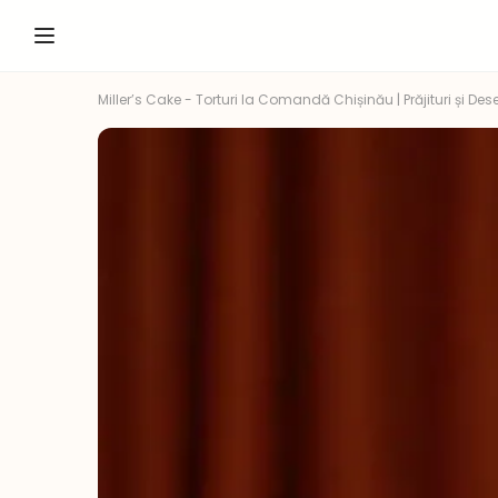
Miller’s Cake - Torturi la Comandă Chișinău | Prăjituri și Dese