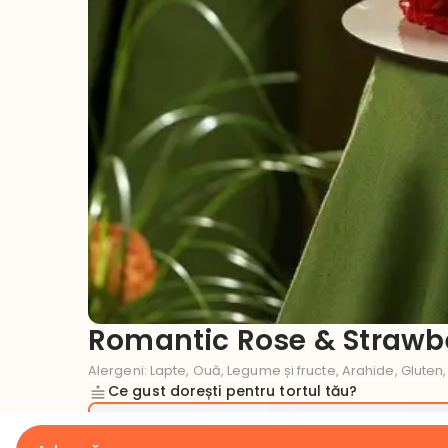
Romantic Rose & Strawbe
Alergeni
:
Lapte, Ouă, Legume și fructe, Arahide, Gluten,
Ce gust dorești pentru tortul tău?