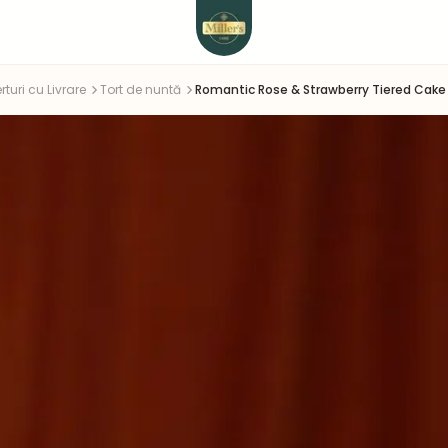
rturi cu Livrare
Tort de nuntă
Romantic Rose & Strawberry Tiered Cake