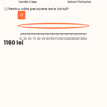
Vanilla Cake
Velvet Pistachio
Pentru câte persoane este tortul?
12
12
32
52
72
92
112
132
152
172
192
212
232
252
272
292
1160
lei