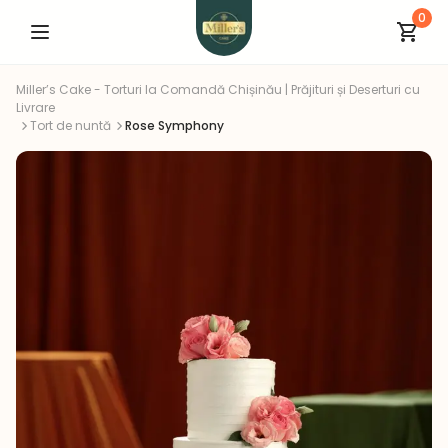
0
Miller’s Cake - Torturi la Comandă Chișinău | Prăjituri și Deserturi cu
Livrare
Tort de nuntă
Rose Symphony