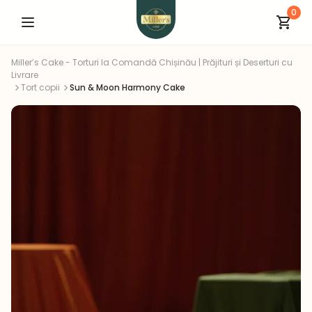
0
Miller’s Cake - Torturi la Comandă Chișinău | Prăjituri și Deserturi cu
Livrare
Tort copii
Sun & Moon Harmony Cake