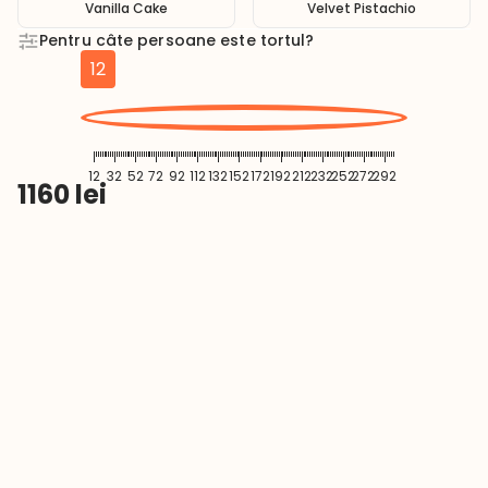
Vanilla Cake
Velvet Pistachio
Pentru câte persoane este tortul?
12
12
32
52
72
92
112
132
152
172
192
212
232
252
272
292
1160
lei