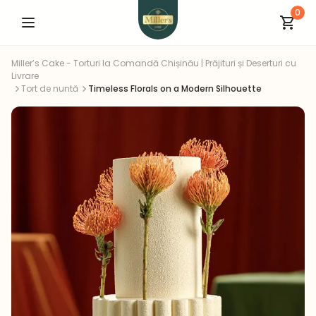
0
Miller’s Cake - Torturi la Comandă Chișinău | Prăjituri și Deserturi cu
Livrare
Tort de nuntă
Timeless Florals on a Modern Silhouette