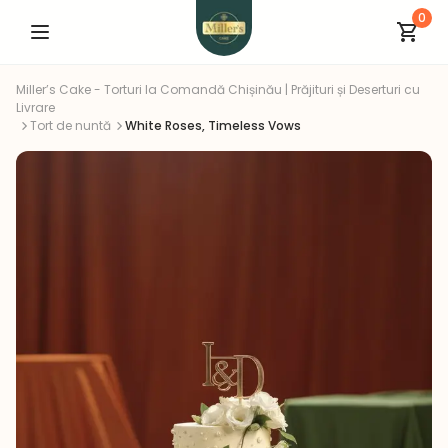
0
Miller’s Cake - Torturi la Comandă Chișinău | Prăjituri și Deserturi cu
Livrare
Tort de nuntă
White Roses, Timeless Vows