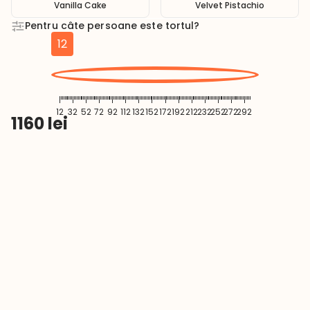
Vanilla Cake
Velvet Pistachio
Pentru câte persoane este tortul?
12
12
32
52
72
92
112
132
152
172
192
212
232
252
272
292
1160
lei